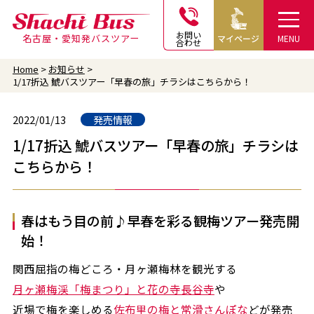
お問い
名古屋・愛知発バスツアー
マイページ
MENU
合わせ
Home
お知らせ
1/17折込 鯱バスツアー「早春の旅」チラシはこちらから！
2022/01/13
発売情報
1/17折込 鯱バスツアー「早春の旅」チラシは
こちらから！
春はもう目の前♪早春を彩る観梅ツアー発売開
始！
関西屈指の梅どころ・月ヶ瀬梅林を観光する
月ヶ瀬梅渓「梅まつり」と花の寺長谷寺
や
近場で梅を楽しめる
佐布里の梅と常滑さんぽな
どが発売