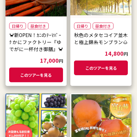
日帰り
昼食付き
日帰り
昼食付き
🦀新OPEN！ｶﾆのﾃｰﾏﾊﾟｰ
秋色のメタセコイア並木
ｸ かにファクトリー『ゆ
と極上錦糸モンブラン🌰
でがに一杯付き御膳』🦀
14,800
円
17,000
円
このツアーを見る
このツアーを見る