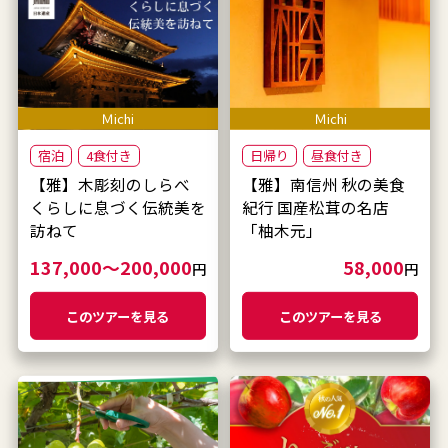
Ｍichi
Ｍichi
宿泊
4食付き
日帰り
昼食付き
【雅】木彫刻のしらべ
【雅】南信州 秋の美食
くらしに息づく伝統美を
紀行 国産松茸の名店
訪ねて
「柚木元」
137,000～200,000
58,000
円
円
このツアーを見る
このツアーを見る