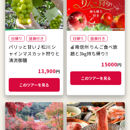
日帰り
昼食付き
日帰り
昼食付き
パリッと甘い♪松川 シ
🍎南信州 りんご食べ放
ャインマスカット狩りと
題と3㎏持ち帰り‼
清流御膳
15000
円
13,900
円
このツアーを見る
このツアーを見る