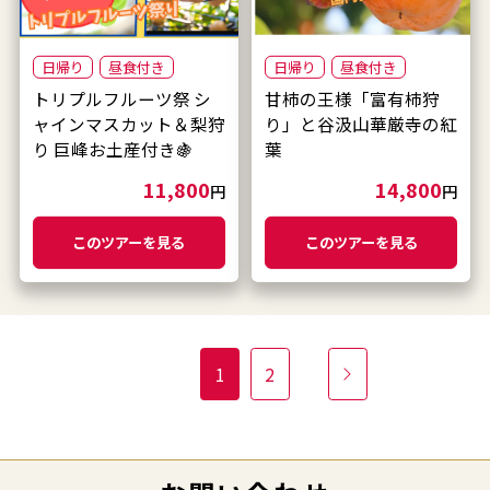
日帰り
昼食付き
日帰り
昼食付き
トリプルフルーツ祭 シ
甘柿の王様「富有柿狩
ャインマスカット＆梨狩
り」と谷汲山華厳寺の紅
り 巨峰お土産付き🍇
葉
11,800
14,800
円
円
このツアーを見る
このツアーを見る
1
2