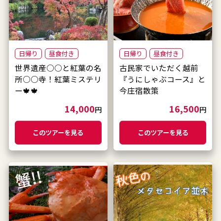
日帰り
昼食付き
日帰り
昼食付き
世界遺産○○と紅葉の名
古民家でいただく越前
所○○寺！紅葉ミステリ
『うにしゃぶコース』と
ー🍁🍁
今庄宿散策
14,000
16,500
円
円
このツアーを見る
このツアーを見る