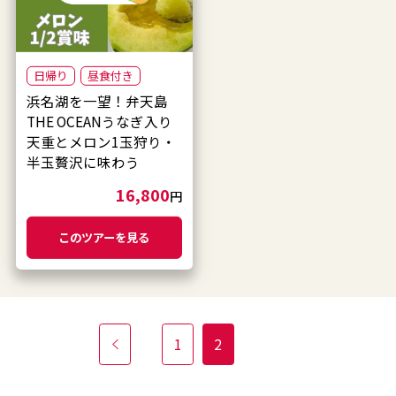
日帰り
昼食付き
浜名湖を一望！弁天島
THE OCEANうなぎ入り
天重とメロン1玉狩り・
半玉贅沢に味わう
16,800
円
このツアーを見る
1
2