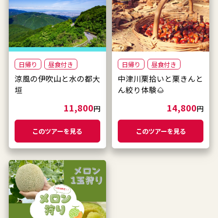
日帰り
昼食付き
日帰り
昼食付き
涼風の伊吹山と水の都大
中津川栗拾いと栗きんと
垣
ん絞り体験🌰
11,800
14,800
円
円
このツアーを見る
このツアーを見る