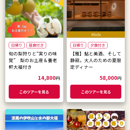
Ｍichi
日帰り
昼食付き
日帰り
夕食付き
旬の梨狩りと“実りの味
【雅】鮎と美酒、そして
覚” 梨のお土産＆養老
静寂。大人のための夏限
軒大福付き
定ディナー
14,800
58,000
円
円
このツアーを見る
このツアーを見る